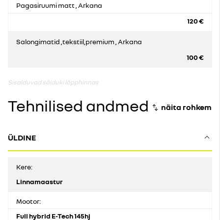
Pagasiruumi matt , Arkana
120 €
Salongimatid ,tekstiil,premium , Arkana
100 €
Sisalduvad sõiduki lõpphinnas
Tehnilised andmed
ÜLDINE
Kere:
Linnamaastur
Mootor:
Full hybrid E-Tech 145hj