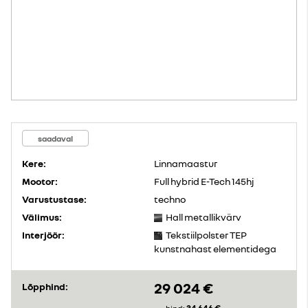
saadaval
Kere:
Linnamaastur
Mootor:
Full hybrid E-Tech 145hj
Varustustase:
techno
Välimus:
Hall metallikvärv
Interjöör:
Tekstiilpolster TEP
kunstnahast elementidega
29 024 €
Lõpphind: