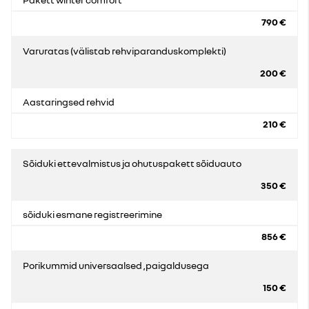
790 €
Varuratas (välistab rehviparanduskomplekti)
200 €
Aastaringsed rehvid
210 €
Sõiduki ettevalmistus ja ohutuspakett sõiduauto
350 €
sõiduki esmane registreerimine
856 €
Porikummid universaalsed ,paigaldusega
150 €