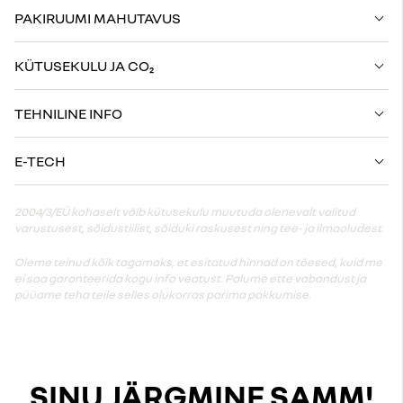
PAKIRUUMI MAHUTAVUS
KÜTUSEKULU JA CO₂
TEHNILINE INFO
E-TECH
2004/3/EÜ kohaselt võib kütusekulu muutuda olenevalt valitud
varustusest, sõidustiilist, sõiduki raskusest ning tee- ja ilmaoludest.
Oleme teinud kõik tagamaks, et esitatud hinnad on tõesed, kuid me
ei saa garanteerida kogu info veatust. Palume ette vabandust ja
püüame teha teile selles olukorras parima pakkumise.
SINU JÄRGMINE SAMM!