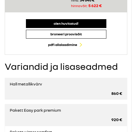
34 646 €
hind:
5 622 €
hinnavõit:
olen huvitatud!
broneeri proovisõit
pdfi allalaadimine
Variandid ja lisaseadmed
Hall metallikvärv
860 €
Pakett Easy park premium
920 €
Pakett winter comfort