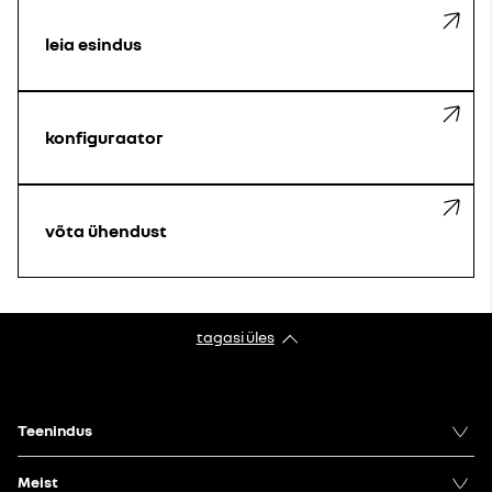
leia esindus
konfiguraator
võta ühendust
tagasi üles
Teenindus
Meist