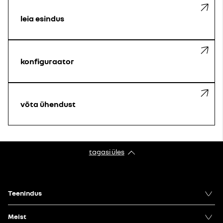
leia esindus
konfiguraator
võta ühendust
tagasi üles
Teenindus
Meist