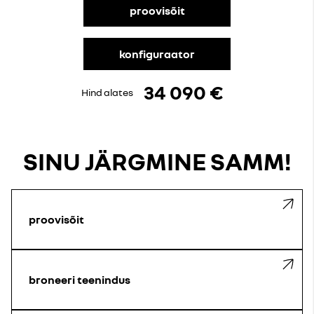
proovisõit
konfiguraator
34 090 €
Hind alates
SINU JÄRGMINE SAMM!
proovisõit
broneeri teenindus