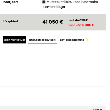
Interjöör:
Must tekstiilsisu koos kunstnaha
elementidega
46 050 €
41 050 €
hind:
Lõpphind:
5 000 €
hinnavõit:
olen huvitatud!
broneeri proovisõit
pdfi allalaadimine
900 €