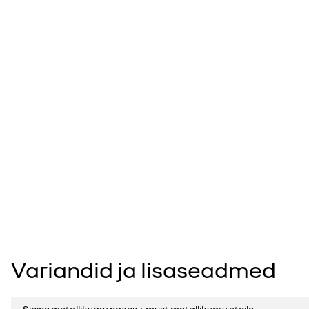
Variandid ja lisaseadmed
Sinine metallikvärv naxos + must metallikvärv etoile