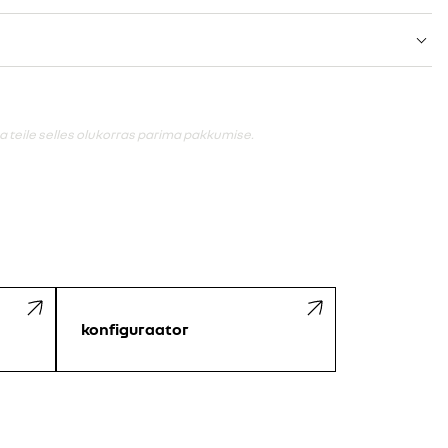
 teile selles olukorras parima pakkumise.
konfiguraator