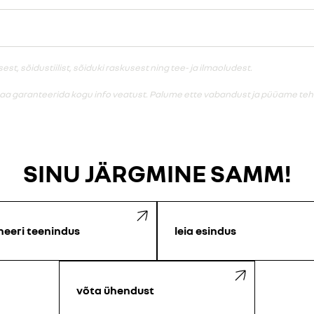
, sõidustiilist, sõiduki raskusest ning tee- ja ilmaoludest.
saa garanteerida kogu info veatust. Palume ette vabandust ja püüame teha
SINU JÄRGMINE SAMM!
neeri teenindus
leia esindus
võta ühendust