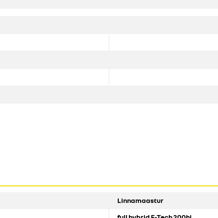
Linnamaastur
full hybrid E-Tech 200hj