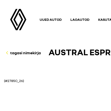
UUED AUTOD
LAOAUTOD
KASUT
AUSTRAL ESPRI
tagasi nimekirja
(#2785C_26)