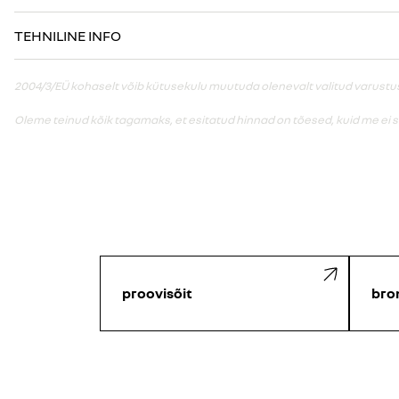
TEHNILINE INFO
2004/3/EÜ kohaselt võib kütusekulu muutuda olenevalt valitud varustusest
Oleme teinud kõik tagamaks, et esitatud hinnad on tõesed, kuid me ei 
proovisõit
bro