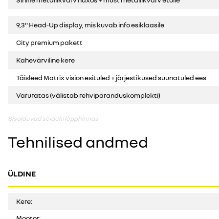
9,3" Head-Up display, mis kuvab info esiklaasile
City premium pakett
Kahevärviline kere
Täisleed Matrix vision esituled + järjestikused suunatuled ees
Varuratas (välistab rehviparanduskomplekti)
Sisalduvad sõiduki lõpphinnas
Tehnilised andmed
ÜLDINE
Kere:
Mootor: