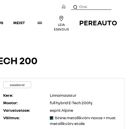
PEREAUTO
US
MEIST
LEIA
ESINDUS
ECH 200
saadaval
Kere:
Linnamaastur
Mootor:
full hybrid E-Tech 200hj
Varustustase:
esprit Alpine
Välimus:
Sinine metallikvärv naxos + must
metallikvärv etoile