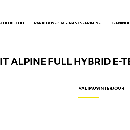
ATUD AUTOD
PAKKUMISED JA FINANTSEERIMINE
TEENIND
T ALPINE FULL HYBRID E-T
VÄLIMUS
INTERJÖÖR