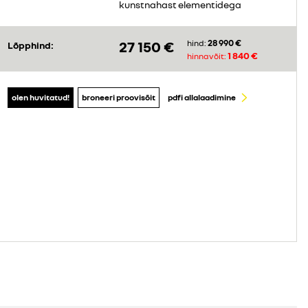
kunstnahast elementidega
28 990 €
27 150 €
hind:
Lõpphind:
1 840 €
hinnavõit:
olen huvitatud!
broneeri proovisõit
pdfi allalaadimine