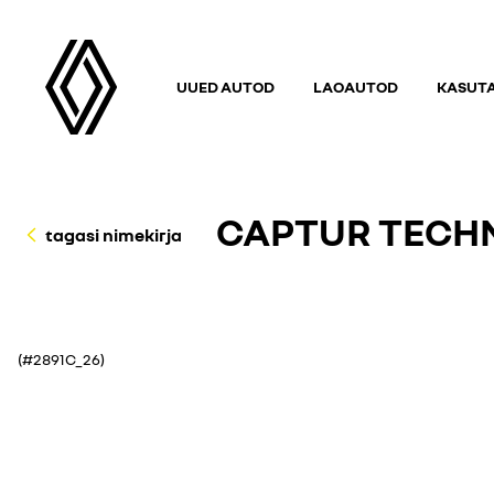
UUED AUTOD
LAOAUTOD
KASUT
CAPTUR TECHN
tagasi nimekirja
(#2891C_26)