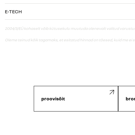
E-TECH
2004/3/EÜ kohaselt võib kütusekulu muutuda olenevalt valitud varustusest
Oleme teinud kõik tagamaks, et esitatud hinnad on tõesed, kuid me ei 
proovisõit
bro