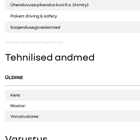
Ühenduvuse pikendus kuni 5 a. (Airnity)
Pakett driving & safety
Soojendusega esiistmed
Sisalduvad sõiduki lõpphinnas
Tehnilised andmed
ÜLDINE
Kere:
Mootor:
Varustustase:
Varustus