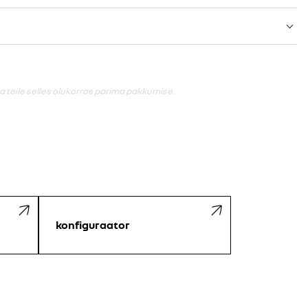
 teile selles olukorras parima pakkumise.
konfiguraator