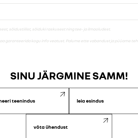
, sõidustiilist, sõiduki raskusest ning tee- ja ilmaoludest.
saa garanteerida kogu info veatust. Palume ette vabandust ja püüame teha
SINU JÄRGMINE SAMM!
neeri teenindus
leia esindus
võta ühendust