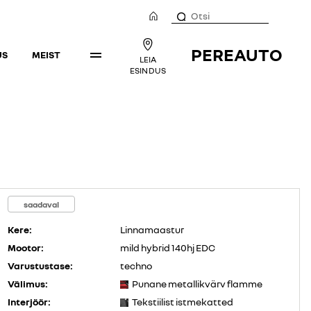
PEREAUTO
US
MEIST
LEIA
ESINDUS
saadaval
Kere:
Linnamaastur
Mootor:
mild hybrid 140hj EDC
Varustustase:
techno
Välimus:
Punane metallikvärv flamme
Interjöör:
Tekstiilist istmekatted