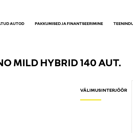
ATUD AUTOD
PAKKUMISED JA FINANTSEERIMINE
TEENIND
O MILD HYBRID 140 AUT.
VÄLIMUS
INTERJÖÖR