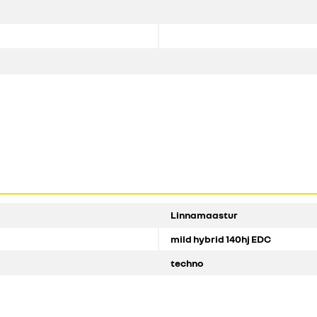
Linnamaastur
mild hybrid 140hj EDC
techno