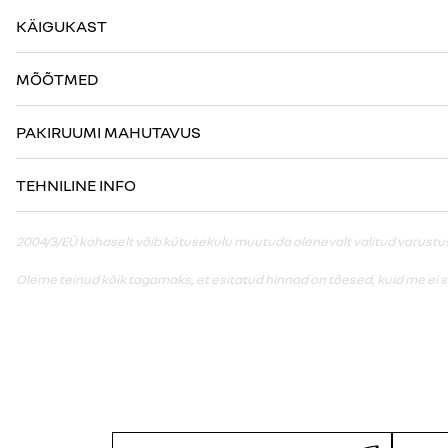
KÄIGUKAST
MÕÕTMED
PAKIRUUMI MAHUTAVUS
TEHNILINE INFO
2004/3/EÜ kohaselt võib kütusekulu muutuda olenevalt valitud varustusest
Oleme teinud kõik tagamaks, et esitatud hinnad on tõesed, kuid me ei 