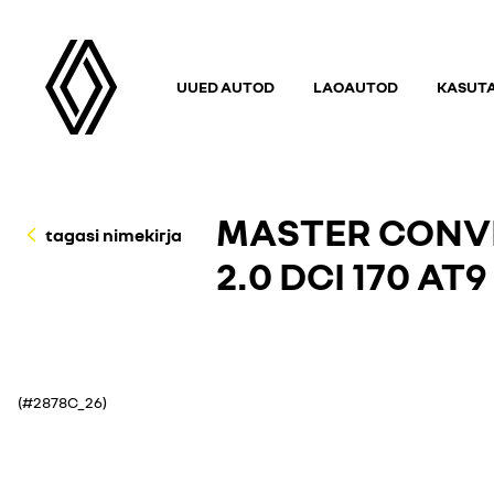
UUED AUTOD
LAOAUTOD
KASUT
MASTER CONVE
tagasi nimekirja
2.0 DCI 170 AT
(#2878C_26)