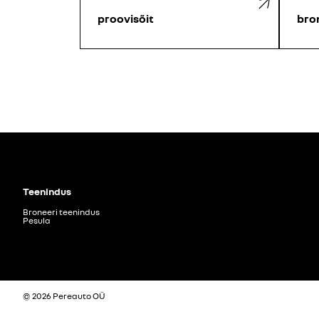
proovisõit
bro
Teenindus
Broneeri teenindus
Pesula
© 2026 Pereauto OÜ