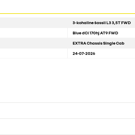
3-kohaline šassii L3 3,5T FWD
Blue dCi 170hj AT9 FWD
EXTRA Chassis Single Cab
24-07-2026