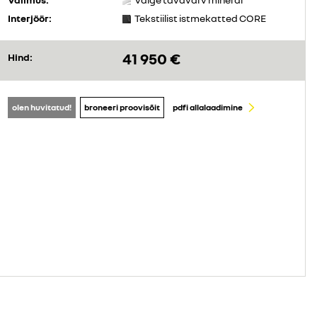
Interjöör:
Tekstiilist istmekatted CORE
41 950 €
Hind:
olen huvitatud!
broneeri proovisõit
pdfi allalaadimine