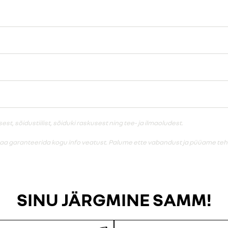
, sõidustiilist, sõiduki raskusest ning tee- ja ilmaoludest.
saa garanteerida kogu info veatust. Palume ette vabandust ja püüame teha
SINU JÄRGMINE SAMM!