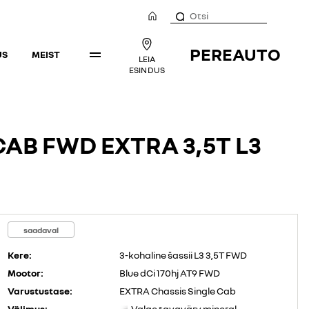
PEREAUTO
US
MEIST
LEIA
ESINDUS
AB FWD EXTRA 3,5T L3
saadaval
Kere:
3-kohaline šassii L3 3,5T FWD
Mootor:
Blue dCi 170hj AT9 FWD
Varustustase:
EXTRA Chassis Single Cab
Välimus:
Valge tavavärv mineral