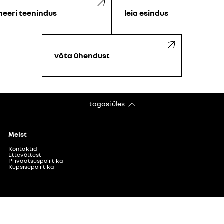
neeri teenindus
leia esindus
võta ühendust
tagasi üles
Meist
Kontaktid
Ettevõttest
Privaatsuspoliitika
Küpsisepoliitika