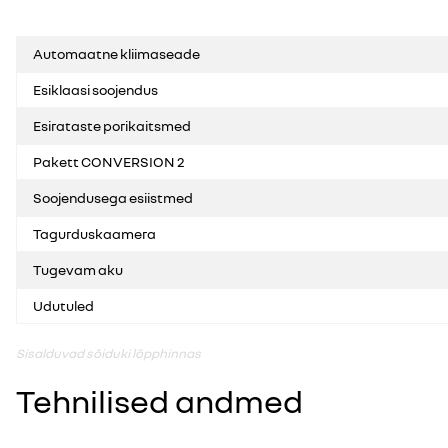
Automaatne kliimaseade
Esiklaasi soojendus
Esirataste porikaitsmed
Pakett CONVERSION 2
Soojendusega esiistmed
Tagurduskaamera
Tugevam aku
Udutuled
Sisalduvad sõiduki lõpphinnas
Tehnilised andmed