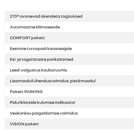
270° avanevad akendeta tagauksed
Automaatne kliimaseade
COMFORT pakett
Eesmine turvapadi kaasreisijale
Esi- ja tagarataste porikaitsmed
Leed-valgustus kaubaruumis
Lisamooduli ühendusvalmidus: pistikmoodul
Pakett PARKING
Piduriklotside kulumise indikaator
Veokonksu paigaldamise valmidus
VISION pakett