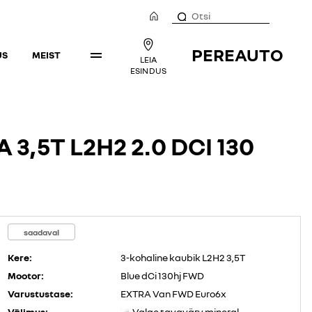
PEREAUTO
US
MEIST
LEIA
ESINDUS
,5T L2H2 2.0 DCI 130
saadaval
Kere:
3-kohaline kaubik L2H2 3,5T
Mootor:
Blue dCi 130hj FWD
Varustustase:
EXTRA Van FWD Euro6x
Välimus:
Valge tavavärv mineral