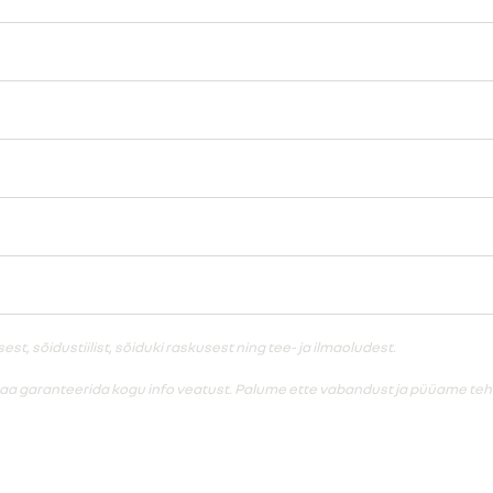
, sõidustiilist, sõiduki raskusest ning tee- ja ilmaoludest.
saa garanteerida kogu info veatust. Palume ette vabandust ja püüame teha