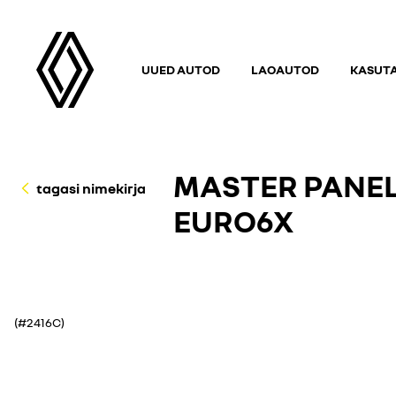
UUED AUTOD
LAOAUTOD
KASUT
MASTER PANEL 
tagasi nimekirja
EURO6X
(#2416C)