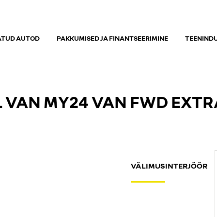
ATUD AUTOD
PAKKUMISED JA FINANTSEERIMINE
TEENIND
VAN MY24 VAN FWD EXTRA 3
VÄLIMUS
INTERJÖÖR