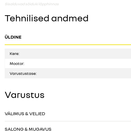
Sisalduvad sõiduki lõpphinnas
Tehnilised andmed
ÜLDINE
Kere:
Mootor:
Varustustase:
Varustus
VÄLIMUS & VELJED
SALONG & MUGAVUS