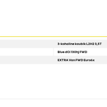
3-kohaline kaubik L2H2 3,5T
Blue dCi 130hj FWD
EXTRA Van FWD Euro6x