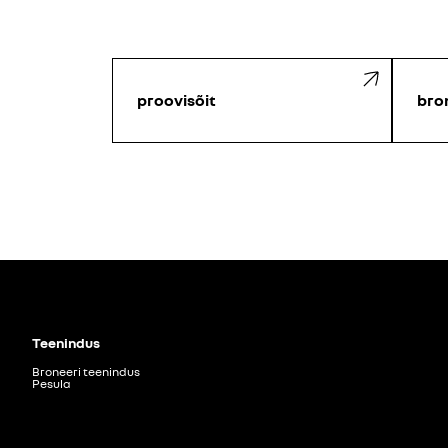
proovisõit
bro
Teenindus
Broneeri teenindus
Pesula