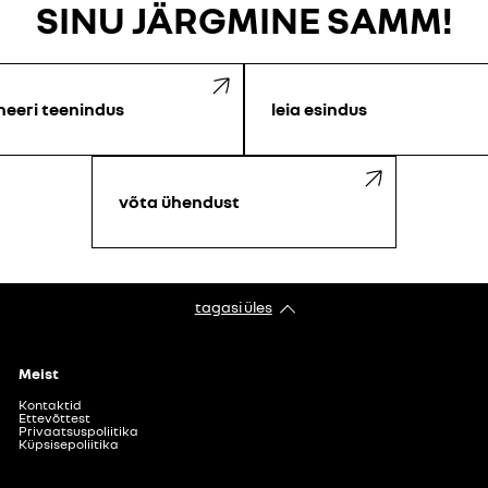
SINU JÄRGMINE SAMM!
neeri teenindus
leia esindus
võta ühendust
tagasi üles
Meist
Kontaktid
Ettevõttest
Privaatsuspoliitika
Küpsisepoliitika