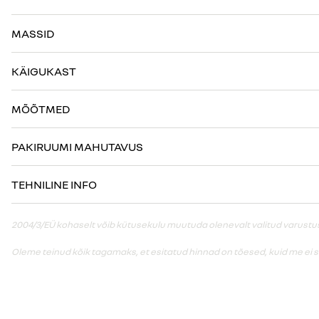
MASSID
KÄIGUKAST
MÕÕTMED
PAKIRUUMI MAHUTAVUS
TEHNILINE INFO
2004/3/EÜ kohaselt võib kütusekulu muutuda olenevalt valitud varustusest
Oleme teinud kõik tagamaks, et esitatud hinnad on tõesed, kuid me ei 