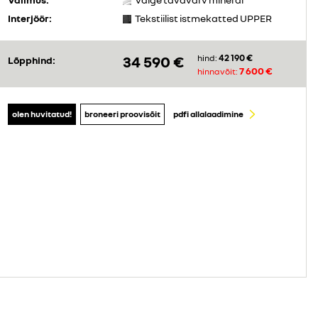
Interjöör:
Tekstiilist istmekatted UPPER
42 190 €
34 590 €
hind:
Lõpphind:
7 600 €
hinnavõit:
olen huvitatud!
broneeri proovisõit
pdfi allalaadimine