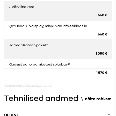
2-värviline kere
660 €
9,3" Head-Up display, mis kuvab info esiklaasile
660 €
Harman Kardon pakett
1 050 €
Klaasist panoraamkatust solarbay®
1 570 €
Sisalduvad sõiduki lõpphinnas
Tehnilised andmed
ÜLDINE