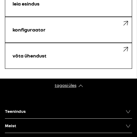
leia esindus
konfiguraator
võta ühendust
tagasi üles
Teenindus
Meist