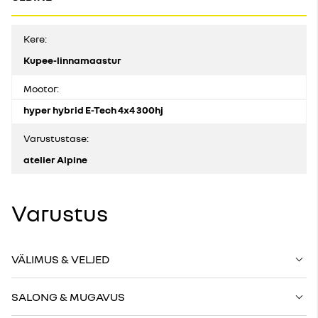
Kere:
Kupee-linnamaastur
Mootor:
hyper hybrid E-Tech 4x4 300hj
Varustustase:
atelier Alpine
Varustus
VÄLIMUS & VELJED
SALONG & MUGAVUS