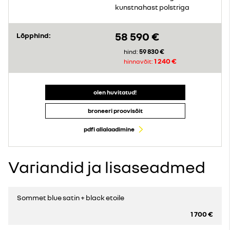
kunstnahast polstriga
58 590 €
Lõpphind:
59 830 €
hind:
1 240 €
hinnavõit:
olen huvitatud!
broneeri proovisõit
pdfi allalaadimine
Variandid ja lisaseadmed
Sommet blue satin + black etoile
1 700 €