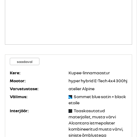
saadaval
Kere:
Kupee-linnamaastur
Mootor:
hyper hybrid E-Tech 4x4 300hj
Varustustase:
atelier Alpine
Välimus:
Sommet blue satin + black
etoile
Interjöör:
Taaskasutatud
materjalist, musta värvi
Alcantara istmepolster
kombineeritud musta värvi,
siniste õmblustega