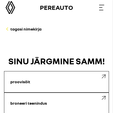
PEREAUTO
tagasi nimekirja
SINU JÄRGMINE SAMM!
proovisõit
broneeri teenindus