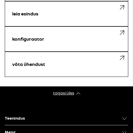
leia esindus
konfiguraator
võta ühendust
tagasi üles
Teenindus
Meist