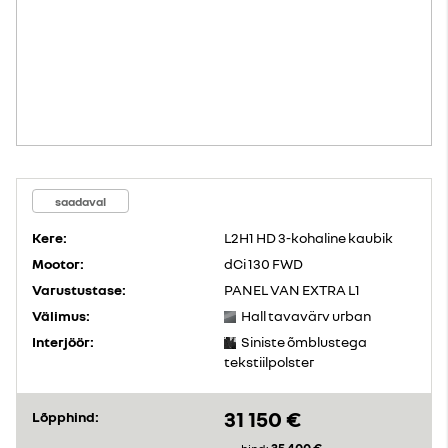
saadaval
Kere:
L2H1 HD 3-kohaline kaubik
Mootor:
dCi 130 FWD
Varustustase:
PANEL VAN EXTRA L1
Välimus:
Hall tavavärv urban
Interjöör:
Siniste õmblustega
tekstiilpolster
31 150 €
Lõpphind: