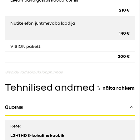
210 €
Nutitelefoni juhtmevaba laadija
140 €
VISION pakett
200 €
Sisalduvad sõiduki lõpphinnas
Tehnilised andmed
ÜLDINE
Kere:
L2H1 HD 3-kohaline kaubik