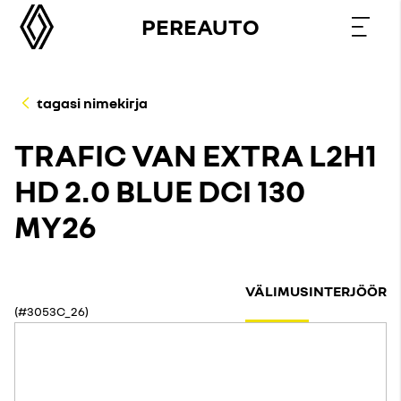
PEREAUTO
tagasi nimekirja
TRAFIC VAN EXTRA L2H1
HD 2.0 BLUE DCI 130
MY26
VÄLIMUS
INTERJÖÖR
(#3053C_26)