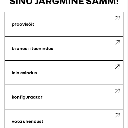
SINU JÄRGMINE SAMM!
proovisõit
broneeri teenindus
leia esindus
konfiguraator
võta ühendust