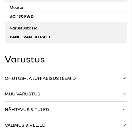
Mootor:
dCi 130 FWD
Varustustase:
PANEL VAN EXTRA L1
Varustus
OHUTUS- JA JUHIABISÜSTEEMID
MUU VARUSTUS
NÄHTAVUS & TULED
VÄLIMUS & VELJED