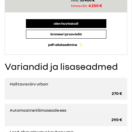
35 400 €
hind:
4 250 €
hinnavõit:
olen huvitatud!
broneeri proovisõit
pdfi allalaadimine
Variandid ja lisaseadmed
Hall tavavärv urban
270 €
Automaatne kliimaseade ees
290 €
Leed-ribavalgustus kaubaruumis