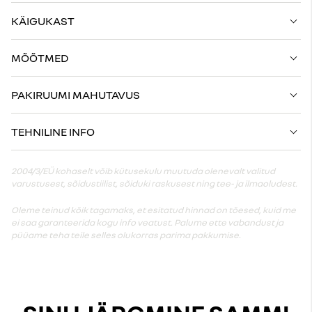
KÄIGUKAST
MÕÕTMED
PAKIRUUMI MAHUTAVUS
TEHNILINE INFO
2004/3/EÜ kohaselt võib kütusekulu muutuda olenevalt valitud
varustusest, sõidustiilist, sõiduki raskusest ning tee- ja ilmaoludest.
Oleme teinud kõik tagamaks, et esitatud hinnad on tõesed, kuid me
ei saa garanteerida kogu info veatust. Palume ette vabandust ja
püüame teha teile selles olukorras parima pakkumise.