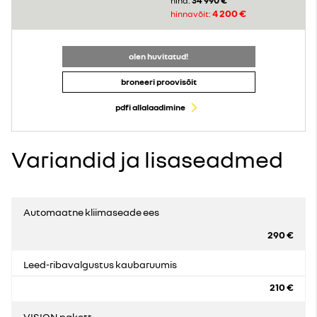
34 990 €
hind:
4 200 €
hinnavõit:
olen huvitatud!
broneeri proovisõit
pdfi allalaadimine
Variandid ja lisaseadmed
Automaatne kliimaseade ees
290 €
Leed-ribavalgustus kaubaruumis
210 €
VISION pakett