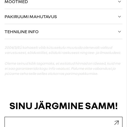
MÕÕTMED
PAKIRUUMI MAHUTAVUS
TEHNILINE INFO
2004/3/EÜ kohaselt võib kütusekulu muutuda olenevalt valitud
varustusest, sõidustiilist, sõiduki raskusest ning tee- ja ilmaoludest.
Oleme teinud kõik tagamaks, et esitatud hinnad on tõesed, kuid me
ei saa garanteerida kogu info veatust. Palume ette vabandust ja
püüame teha teile selles olukorras parima pakkumise.
SINU JÄRGMINE SAMM!