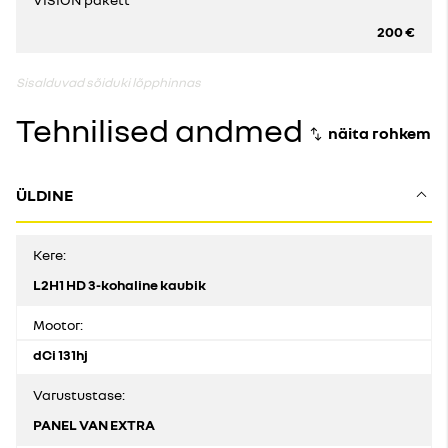
200 €
Sisalduvad sõiduki lõpphinnas
Tehnilised andmed
ÜLDINE
Kere:
L2H1 HD 3-kohaline kaubik
Mootor:
dCi 131hj
Varustustase:
PANEL VAN EXTRA