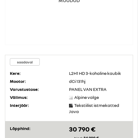
MÜÜDUD
saadaval
Kere:
L2H1 HD 3-kohaline kaubik
Mootor:
dCi 131hj
Varustustase:
PANEL VAN EXTRA
Välimus:
Alpine valge
Interjöör:
Tekstiilist istmekatted
Java
30 790 €
Lõpphind: