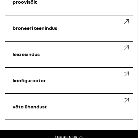
proovisõit
broneeri teenindus
leia esindus
konfiguraator
võta ühendust
tagasi üles