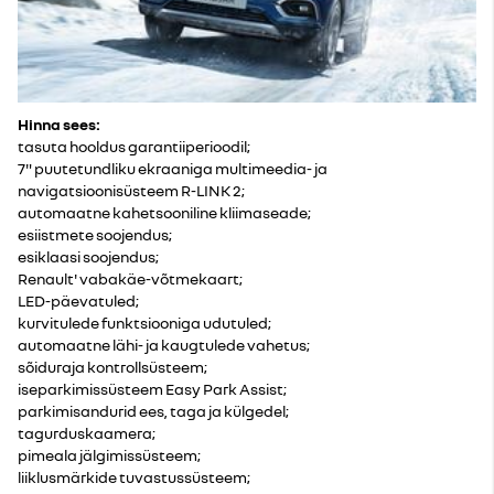
Hinna sees:
tasuta hooldus garantiiperioodil;
7" puutetundliku ekraaniga multimeedia- ja
navigatsioonisüsteem R-LINK 2;
automaatne kahetsooniline kliimaseade;
esiistmete soojendus;
esiklaasi soojendus;
Renault' vabakäe-võtmekaart;
LED-päevatuled;
kurvitulede funktsiooniga udutuled;
automaatne lähi- ja kaugtulede vahetus;
sõiduraja kontrollsüsteem;
iseparkimissüsteem Easy Park Assist;
parkimisandurid ees, taga ja külgedel;
tagurduskaamera;
pimeala jälgimissüsteem;
liiklusmärkide tuvastussüsteem;