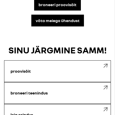
broneeri proovisõit
võta meiega ühendust
SINU JÄRGMINE SAMM!
proovisõit
broneeri teenindus
leia esindus