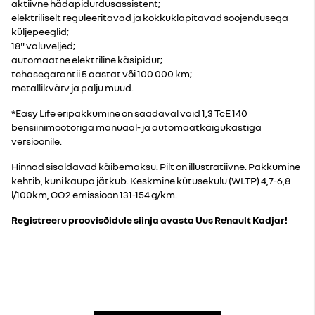
aktiivne hädapidurdusassistent;
elektriliselt reguleeritavad ja kokkuklapitavad soojendusega
küljepeeglid;
18" valuveljed;
automaatne elektriline käsipidur;
tehasegarantii 5 aastat või 100 000 km;
metallikvärv ja palju muud.
*Easy Life eripakkumine on saadaval vaid 1,3 TcE 140
bensiinimootoriga manuaal- ja automaatkäigukastiga
versioonile.
Hinnad sisaldavad käibemaksu. Pilt on illustratiivne. Pakkumine
kehtib, kuni kaupa jätkub. Keskmine kütusekulu (WLTP) 4,7-6,8
l/100km, CO2 emissioon 131-154 g/km.
Registreeru proovisõidule
siin
ja avasta Uus Renault Kadjar!