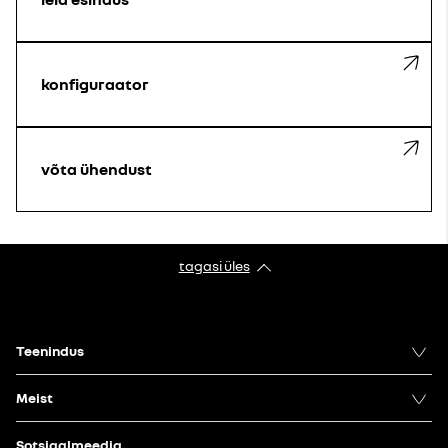
konfiguraator
võta ühendust
tagasi üles
Teenindus
Meist
Sotsiaalmeedia