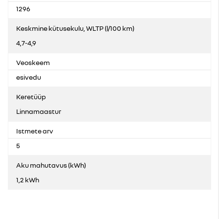
1296
Keskmine kütusekulu, WLTP (l/100 km)
4,7-4,9
Veoskeem
esivedu
Keretüüp
Linnamaastur
Istmete arv
5
Aku mahutavus (kWh)
1,2 kWh