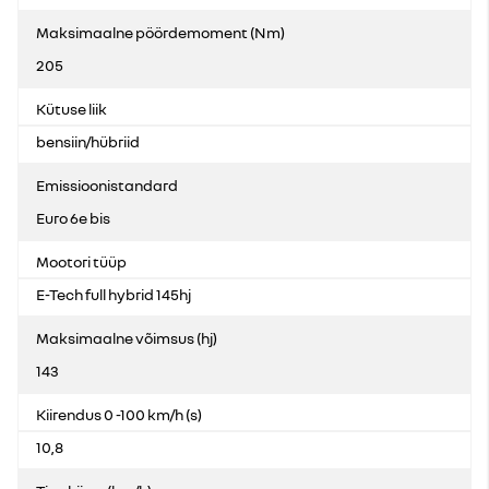
Maksimaalne pöördemoment (Nm)
205
Kütuse liik
bensiin/hübriid
Emissioonistandard
Euro 6e bis
Mootori tüüp
E-Tech full hybrid 145hj
Maksimaalne võimsus (hj)
143
Kiirendus 0 -100 km/h (s)
10,8