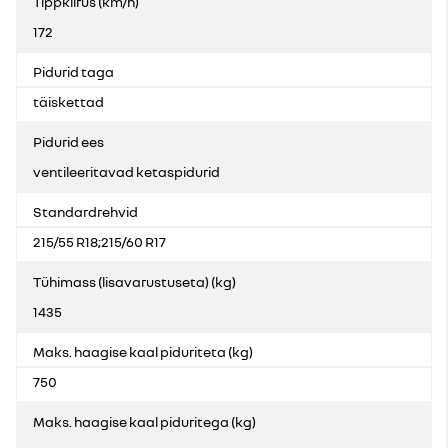
Tippkiirus (km/h)
172
Pidurid taga
täiskettad
Pidurid ees
ventileeritavad ketaspidurid
Standardrehvid
215/55 R18;215/60 R17
Tühimass (lisavarustuseta) (kg)
1435
Maks. haagise kaal piduriteta (kg)
750
Maks. haagise kaal piduritega (kg)