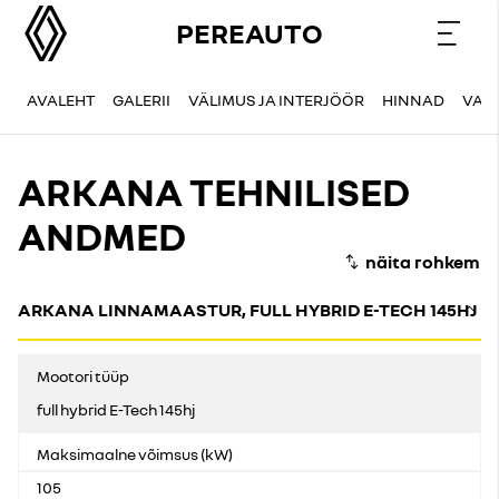
PEREAUTO
AVALEHT
GALERII
VÄLIMUS JA INTERJÖÖR
HINNAD
VAR
ARKANA TEHNILISED
ANDMED
ARKANA LINNAMAASTUR, FULL HYBRID E-TECH 145HJ
Mootori tüüp
full hybrid E-Tech 145hj
Maksimaalne võimsus (kW)
105