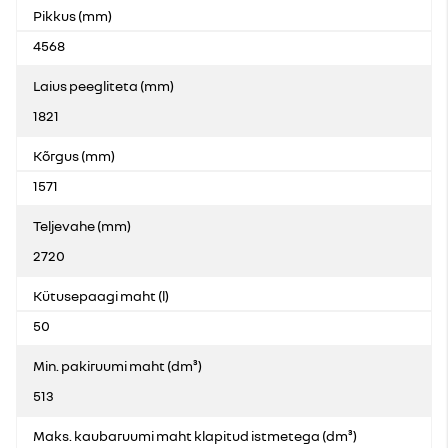
Pikkus (mm)
4568
Laius peegliteta (mm)
1821
Kõrgus (mm)
1571
Teljevahe (mm)
2720
Kütusepaagi maht (l)
50
Min. pakiruumi maht (dm³)
513
Maks. kaubaruumi maht klapitud istmetega (dm³)