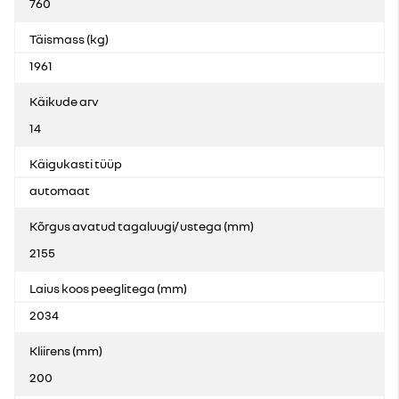
760
Täismass (kg)
1961
Käikude arv
14
Käigukasti tüüp
automaat
Kõrgus avatud tagaluugi/ ustega (mm)
2155
Laius koos peeglitega (mm)
2034
Kliirens (mm)
200