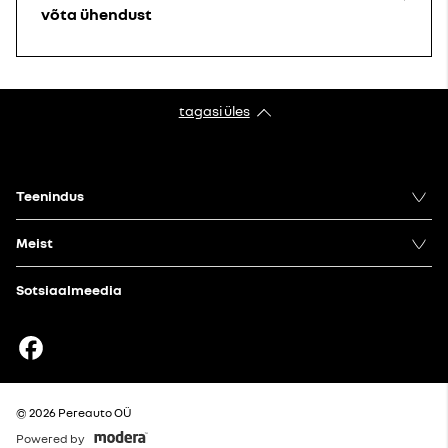
võta ühendust
tagasi üles
Teenindus
Meist
Sotsiaalmeedia
Facebook
© 2026 Pereauto OÜ
Powered by