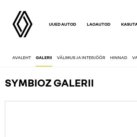
UUED AUTOD
LAOAUTOD
KASUT
AVALEHT
GALERII
VÄLIMUS JA INTERJÖÖR
HINNAD
V
SYMBIOZ GALERII