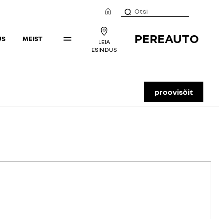
PEREAUTO
US
MEIST
LEIA
ESINDUS
proovisõit