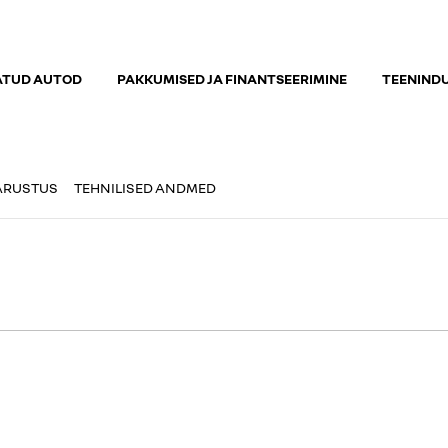
ATUD AUTOD
PAKKUMISED JA FINANTSEERIMINE
TEENIND
ARUSTUS
TEHNILISED ANDMED