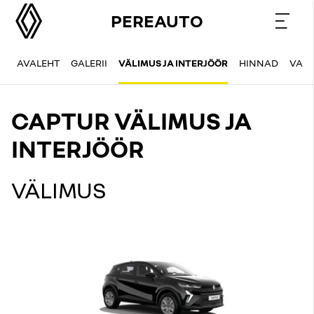
PEREAUTO
AVALEHT
GALERII
VÄLIMUS JA INTERJÖÖR
HINNAD
VAR
CAPTUR VÄLIMUS JA
INTERJÖÖR
VÄLIMUS