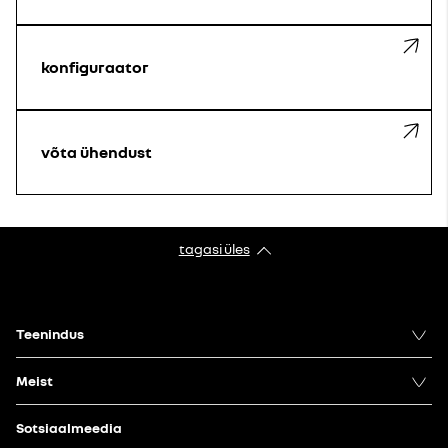
konfiguraator
võta ühendust
tagasi üles
Teenindus
Meist
Sotsiaalmeedia