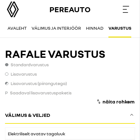
PEREAUTO
AVALEHT
VÄLIMUS JA INTERJÖÖR
HINNAD
VARUSTUS
T
RAFALE VARUSTUS
Standardvarustus
Standardvarustus
Lisavarustus
Lisavarustus
Lisavarustus (piirangutega)
Lisavarustus (piirangutega)
P
Saadaval lisavarustuspaketis
VÄLIMUS & VELJED
Elektriliselt avatav tagaluuk