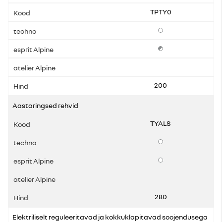
TPTY0
Lisavarustus
Lisavarustus (piirangut
200
Aastaringsed rehvid
TYALS
Lisavarustus
Lisavarustus
280
Elektriliselt reguleeritavad ja kokkuklapitavad soojendusega