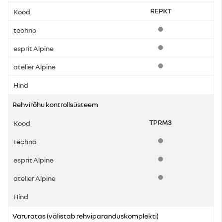
REPKT
Standardvarustus
Standardvarustus
Standardvarustus
Rehvirõhu kontrollsüsteem
TPRM3
Standardvarustus
Standardvarustus
Standardvarustus
Varuratas (välistab rehviparanduskomplekti)