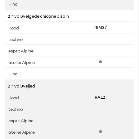
21" valuvelgede chicane disain
RIM37
Standardvarustus
21" valuveljed
RAL21
Standardvarustus