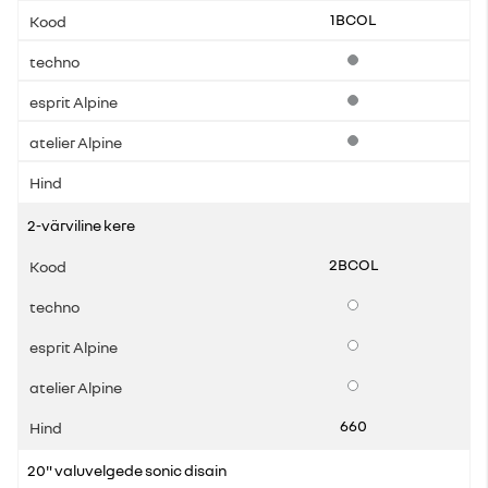
1BCOL
Standardvarustus
Standardvarustus
Standardvarustus
2-värviline kere
2BCOL
Lisavarustus
Lisavarustus
Lisavarustus
660
20" valuvelgede sonic disain