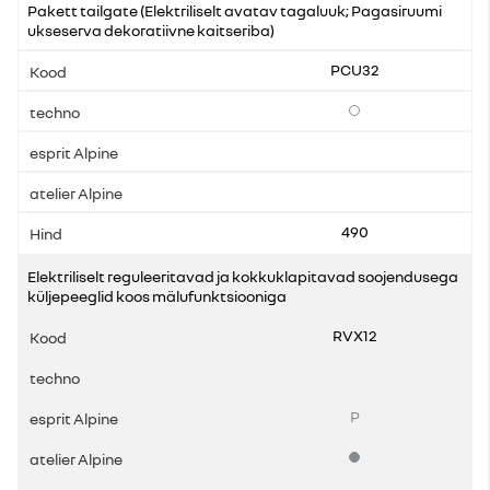
Pakett tailgate (Elektriliselt avatav tagaluuk; Pagasiruumi
ukseserva dekoratiivne kaitseriba)
PCU32
Lisavarustus
490
Elektriliselt reguleeritavad ja kokkuklapitavad soojendusega
küljepeeglid koos mälufunktsiooniga
RVX12
P
Standardvarustus