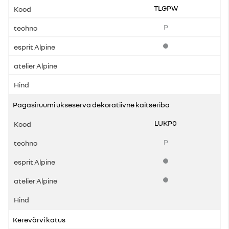
TLGPW
P
Standardvarustus
Pagasiruumi ukseserva dekoratiivne kaitseriba
LUKP0
P
Standardvarustus
Standardvarustus
Kerevärvi katus